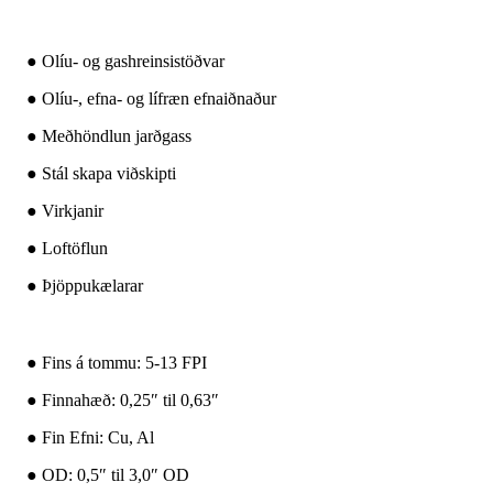
● Olíu- og gashreinsistöðvar
● Olíu-, efna- og lífræn efnaiðnaður
● Meðhöndlun jarðgass
● Stál skapa viðskipti
● Virkjanir
● Loftöflun
● Þjöppukælarar
● Fins á tommu: 5-13 FPI
● Finnahæð: 0,25″ til 0,63″
● Fin Efni: Cu, Al
● OD: 0,5″ til 3,0″ OD