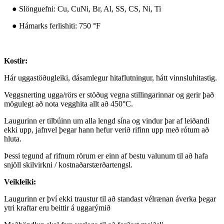
● Slönguefni: Cu, CuNi, Br, Al, SS, CS, Ni, Ti
● Hámarks ferlishiti: 750 °F
Kostir:
Hár uggastöðugleiki, dásamlegur hitaflutningur, hátt vinnsluhitastig.
Veggsnerting ugga/rörs er stöðug vegna stillingarinnar og gerir það
mögulegt að nota vegghita allt að 450°C.
Laugurinn er tilbúinn um alla lengd sína og vindur þar af leiðandi
ekki upp, jafnvel þegar hann hefur verið rifinn upp með rótum að
hluta.
Þessi tegund af rifnum rörum er einn af bestu valunum til að hafa
snjöll skilvirkni / kostnaðarstærðartengsl.
Veikleiki:
Laugurinn er því ekki traustur til að standast vélrænan áverka þegar
ytri kraftar eru beittir á uggarýmið