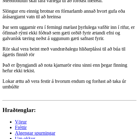
Meðhöndlun skal fara varlega til að forðast meiðsli.
Slöngur eru einnig brotnar en fórnarlamb annað hvort gufa eða
árásargjarnt vatn til að hreinsa
Þar sem uggarnir eru í ferningi mælast þyrlulega vafðir inn í rifur, er
ófinnað rými ekki fóðrað sem gæti orðið fyrir ætandi efni og
galvanísk tæring neðst á uggunum gæti safnast fyrir.
Rör skal vera beint með vandræðalegu hliðarplássi til að búa til
ágætis finnið rör
Það er íþyngjandi að nota kjarnarör einu sinni enn þegar finning
hefur ekki tekist.
Lokar ættu að vera festir á hvorum endum og forðast að taka úr
umbúðir
Hraðtenglar:
Vörur
Fréttir
Algengar spurningar
Um okkur