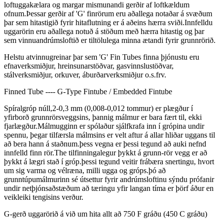
loftuggakælara og margar mismunandi gerðir af loftkældum
ofnum.Þessar gerðir af 'G' finrörum eru aðallega notaðar á svæðum
þar sem hitastigið fyrir hitaflutning er á aðeins hærra sviði.Innfelldu
uggarörin eru aðallega notuð á stöðum með hærra hitastig og þar
sem vinnuandrúmsloftið er tiltölulega minna ætandi fyrir grunnrörið.
Helstu atvinnugreinar þar sem 'G' Fin Tubes finna þjónustu eru
efnaverksmiðjur, hreinsunarstöðvar, gasvinnslustöðvar,
stálverksmiðjur, orkuver, áburðarverksmiðjur o.s.frv.
Finned Tube ---- G-Type Fintube / Embedded Fintube
Spíralgróp núll,2-0,3 mm (0,008-0,012 tommur) er plægður í
yfirborð grunnrörsveggsins, þannig málmur er bara fært til, ekki
fjarlægður.Málmugginn er spólaður sjálfkrafa inn í grópina undir
spennu, þegar tilfærsla málmsins er velt aftur á allar hliðar uggans til
að bera hann á staðnum.þess vegna er þessi tegund að auki nefnd
innfelld finn rör.The tilfinningalegur þykkt á grunn-rör vegg er að
þykkt á lægri stað í gróp.þessi tegund veitir frábæra snertingu, hvort
um sig varma og vélræna, milli ugga og gróps.þó að
grunntúpumálmurinn sé útsettur fyrir andrúmsloftinu sýndu prófanir
undir netþjónsaðstæðum að tæringu yfir langan tíma er þörf áður en
veikleiki tengisins verður.
G-gerð uggarörið á við um hita allt að 750 F gráðu (450 C gráðu)