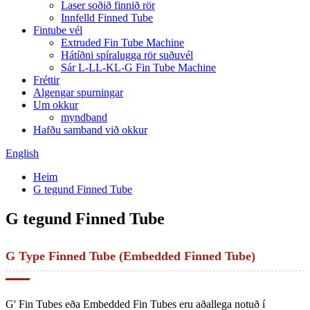
Laser soðið finnið rör
Innfelld Finned Tube
Fintube vél
Extruded Fin Tube Machine
Hátíðni spíralugga rör suðuvél
Sár L-LL-KL-G Fin Tube Machine
Fréttir
Algengar spurningar
Um okkur
myndband
Hafðu samband við okkur
English
Heim
G tegund Finned Tube
G tegund Finned Tube
G Type Finned Tube (Embedded Finned Tube)
G' Fin Tubes eða Embedded Fin Tubes eru aðallega notuð í