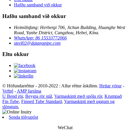
Hafðu samband við okkur
Hafðu samband við okkur
Heimilisfang: Herbergi 706, Jichun Building, Huanghe West
Road, Yunhe District, Cangzhou, Hebei, Kína.
WhatsApp: 86 15533772066
steel02@datangpipe.com
Eltu okkur
© Höfundarréttur - 2010-2022 : Allur réttur áskilinn.
Heitar vörur
-
Veftré
-
AMP farsíma
U Bend rör
,
Beygja rör stál
,
Varmaskipti með spólu rör
,
Krumpað
Fin Tube
,
Finned Tube Standard
,
Varmaskipti með uggum og
slöngum
,
Senda tölvupóst
WeChat