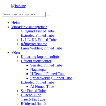
Heim
Vinsælar vísindagreinar
G tegund Finned Tube
Extruded Finned Tube
L, LL, KL Finned Tube
Rétthyrnd finnrör
Laser Welding Finned Tube
Vörur
Kopar- og koparblendirör
Hátíðni suðusuðurör
Serrated Finned Tube
Naglatúpa
H Tegund Finned Tube
Sprial Welding Finned Tube
Extruded Finned Tube
Ál Finned Tube
Sár Finned Tube
U Bend Tube
T-gerð Fin Tube
Rétthyrnd finnrör