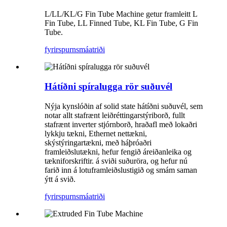
L/LL/KL/G Fin Tube Machine getur framleitt L
Fin Tube, LL Finned Tube, KL Fin Tube, G Fin
Tube.
fyrirspurn
smáatriði
Hátíðni spíralugga rör suðuvél
Nýja kynslóðin af solid state hátíðni suðuvél, sem
notar allt stafrænt leiðréttingarstýriborð, fullt
stafrænt inverter stjórnborð, hraðafl með lokaðri
lykkju tækni, Ethernet nettækni,
skýstýringartækni, með háþróaðri
framleiðslutækni, hefur fengið áreiðanleika og
tækniforskriftir. á sviði suðuröra, og hefur nú
farið inn á lotuframleiðslustigið og smám saman
ýtt á svið.
fyrirspurn
smáatriði