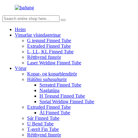
Heim
Vinsælar vísindagreinar
G tegund Finned Tube
Extruded Finned Tube
L, LL, KL Finned Tube
Rétthyrnd finnrör
Laser Welding Finned Tube
Vörur
Kopar- og koparblendirör
Hátíðni suðusuðurör
Serrated Finned Tube
Naglatúpa
H Tegund Finned Tube
Sprial Welding Finned Tube
Extruded Finned Tube
Ál Finned Tube
Sár Finned Tube
U Bend Tube
T-gerð Fin Tube
Rétthyrnd finnrör