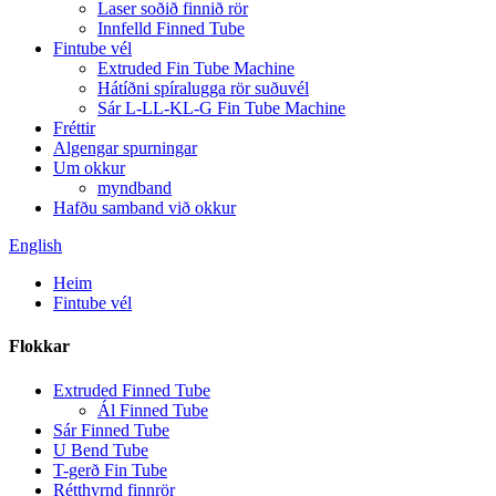
Laser soðið finnið rör
Innfelld Finned Tube
Fintube vél
Extruded Fin Tube Machine
Hátíðni spíralugga rör suðuvél
Sár L-LL-KL-G Fin Tube Machine
Fréttir
Algengar spurningar
Um okkur
myndband
Hafðu samband við okkur
English
Heim
Fintube vél
Flokkar
Extruded Finned Tube
Ál Finned Tube
Sár Finned Tube
U Bend Tube
T-gerð Fin Tube
Rétthyrnd finnrör