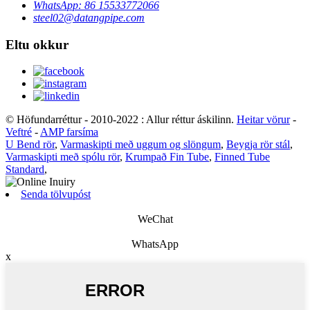
WhatsApp: 86 15533772066
steel02@datangpipe.com
Eltu okkur
© Höfundarréttur - 2010-2022 : Allur réttur áskilinn.
Heitar vörur
-
Veftré
-
AMP farsíma
U Bend rör
,
Varmaskipti með uggum og slöngum
,
Beygja rör stál
,
Varmaskipti með spólu rör
,
Krumpað Fin Tube
,
Finned Tube
Standard
,
Senda tölvupóst
WeChat
WhatsApp
x