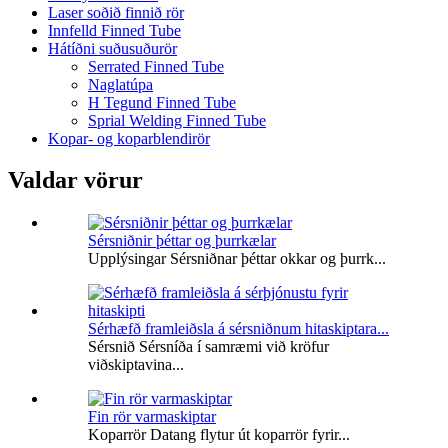
Laser soðið finnið rör
Innfelld Finned Tube
Hátíðni suðusuðurör
Serrated Finned Tube
Naglatúpa
H Tegund Finned Tube
Sprial Welding Finned Tube
Kopar- og koparblendirör
Valdar vörur
Sérsniðnir þéttar og þurrkælar
Upplýsingar Sérsniðnar þéttar okkar og þurrk...
Sérhæfð framleiðsla á sérsniðnum hitaskiptara...
Sérsnið Sérsníða í samræmi við kröfur
viðskiptavina...
Fin rör varmaskiptar
Koparrör Datang flytur út koparrör fyrir...