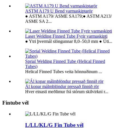
ASTM A179 U Bend varmaskiptarör
● ASTM A179/ ASME SA179;● ASTM A213/
ASME SA 2...
Laser Welding Finned Tube Fyrir varmaskipti
● Ytri þvermál slöngunnar 8,0–50,0 mm ● Úti...
Sprial Welding Finned Tube (Helical Finned
Tubes)
Helical Finned Tubes veita hönnuðinum ...
Ál kopar málmblöndur pressað finnið rör
Hver einasti meðlimur frá stórum skilvirkni r...
Fintube vél
L/LL/KL/G Fin Tube vél