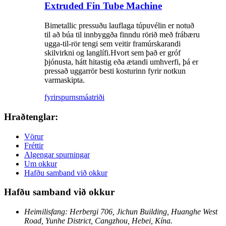
Extruded Fin Tube Machine
Bimetallic pressuðu lauflaga túpuvélin er notuð
til að búa til innbyggða finndu rörið með frábæru
ugga-til-rör tengi sem veitir framúrskarandi
skilvirkni og langlífi.Hvort sem það er gróf
þjónusta, hátt hitastig eða ætandi umhverfi, þá er
pressað uggarrör besti kosturinn fyrir notkun
varmaskipta.
fyrirspurn
smáatriði
Hraðtenglar:
Vörur
Fréttir
Algengar spurningar
Um okkur
Hafðu samband við okkur
Hafðu samband við okkur
Heimilisfang: Herbergi 706, Jichun Building, Huanghe West
Road, Yunhe District, Cangzhou, Hebei, Kína.