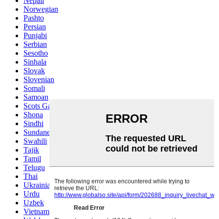
Nepali
Norwegian
Pashto
Persian
Punjabi
Serbian
Sesotho
Sinhala
Slovak
Slovenian
Somali
Samoan
Scots Gaelic
Shona
Sindhi
Sundanese
Swahili
Tajik
Tamil
Telugu
Thai
Ukrainian
Urdu
Uzbek
Vietnamese